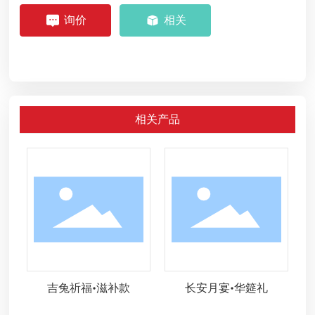
询价
相关
相关产品
吉兔祈福•滋补款
长安月宴•华筵礼