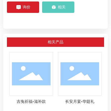
询价
相关
相关产品
吉兔祈福•滋补款
长安月宴•华筵礼