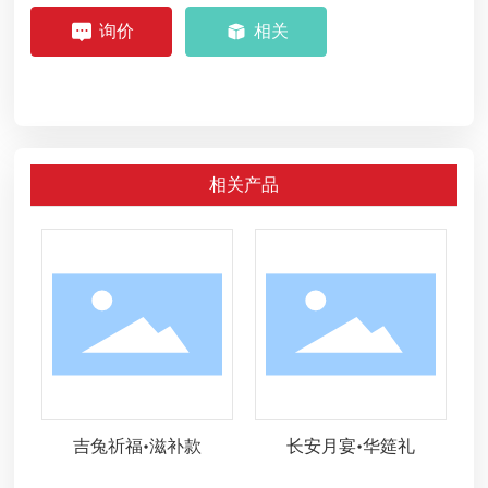
询价
相关
相关产品
吉兔祈福•滋补款
长安月宴•华筵礼