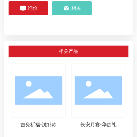
询价
相关
相关产品
吉兔祈福•滋补款
长安月宴•华筵礼