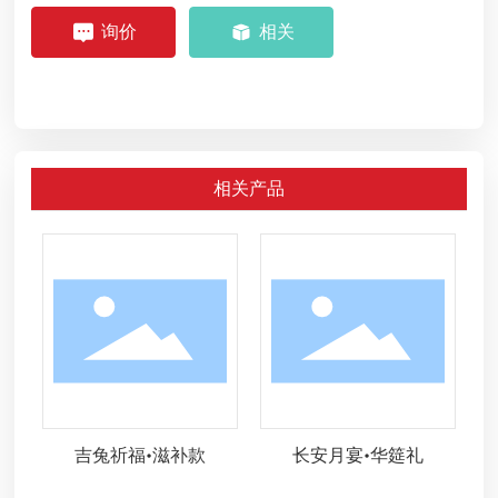
询价
相关
相关产品
吉兔祈福•滋补款
长安月宴•华筵礼